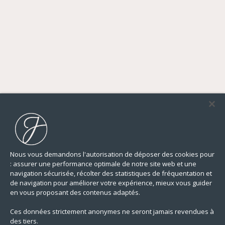
ACHETER
LOUER
VENDRE
Où ?
Nous vous demandons l'autorisation de déposer des cookies pour
: assurer une performance optimale de notre site web et une
navigation sécurisée, récolter des statistiques de fréquentation et
PARIS
Prix maximum
de navigation pour améliorer votre expérience, mieux vous guider
HAUTS-DE-SEINE
en vous proposant des contenus adaptés.
YVELINES
Pièces
RÉGION PARISIENNE
Ces données strictement anonymes ne seront jamais revendues à
LILLE ET SA RÉGION
1+
Type de biens
des tiers.
NANTES — LA BAULE — PORNIC