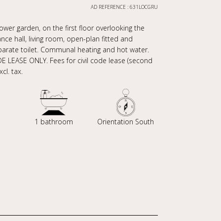
AD REFERENCE : 631LOCGRU
flower garden, on the first floor overlooking the
nce hall, living room, open-plan fitted and
rate toilet. Communal heating and hot water.
DE LEASE ONLY. Fees for civil code lease (second
cl. tax.
1 bathroom
Orientation South