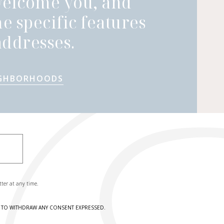
welcome you, and
he specific features
ddresses.
IGHBORHOODS
tter at any time.
HT TO WITHDRAW ANY CONSENT EXPRESSED.