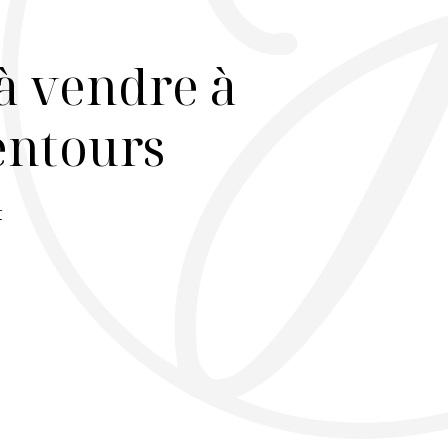
à vendre à
lentours
r