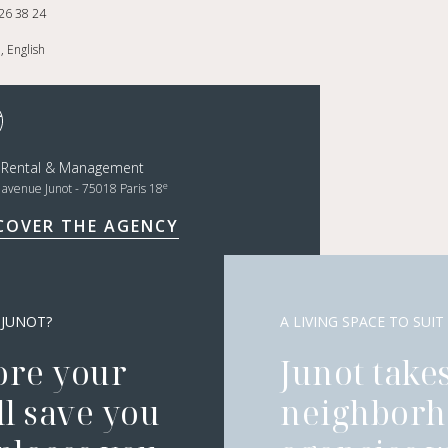
26 38 24
, English
t Rental & Management
e
, avenue Junot - 75018 Paris 18
COVER THE AGENCY
 JUNOT?
A LIVING SPACE TO SUIT
ore your
Junot takes
l save you
neighborh