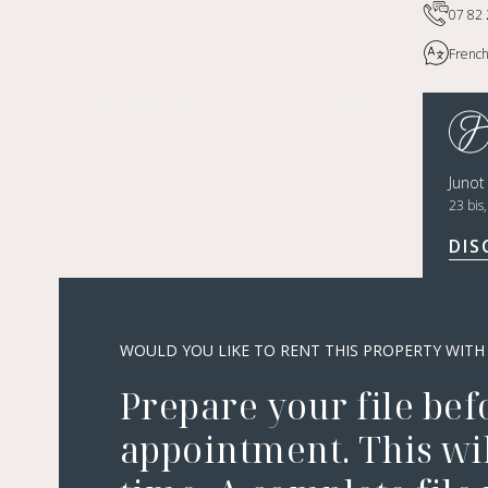
07 82 
French
Juno
23 bis
DIS
WOULD YOU LIKE TO RENT THIS PROPERTY WITH
Prepare your file bef
appointment. This wil