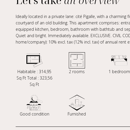
Let's take
an overview
Ideally located in a private lane: cité Pigalle, with a charming 
courtyard of an old building. This apartment comprises: entra
equipped kitchen, bedroom, bathroom with bathtub and sepa
Quiet and bright. Immediately available. EXCLUSIVE. CIVIL CO
home/company): 10% excl. tax (12% incl. tax) of annual rent ex
Habitable : 314,95
2 rooms
1 bedroom
Sq Ft Total : 323,56
Sq Ft
Good condition
Furnished