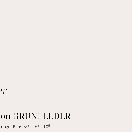
er
on GRUNFELDER
th
th
th
anager Paris 8
| 9
| 10