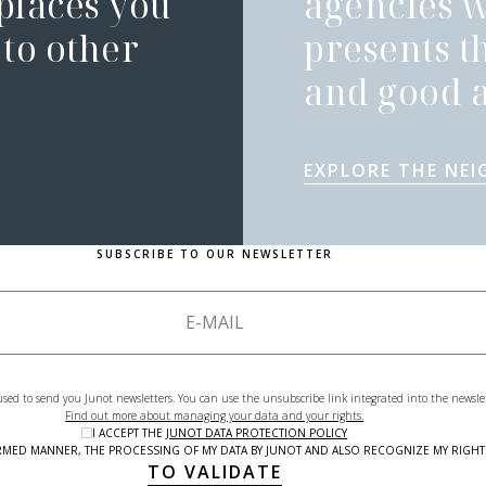
 places you
agencies 
to other
presents t
and good a
EXPLORE THE NE
SUBSCRIBE TO OUR NEWSLETTER
used to send you Junot newsletters. You can use the unsubscribe link integrated into the newsle
Find out more about managing your data and your rights.
I ACCEPT THE
JUNOT DATA PROTECTION POLICY
NFORMED MANNER, THE PROCESSING OF MY DATA BY JUNOT AND ALSO RECOGNIZE MY RIG
TO VALIDATE