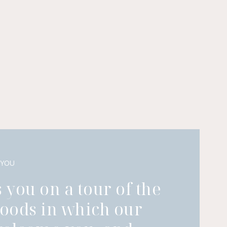
 YOU
 you on a tour of the
oods in which our