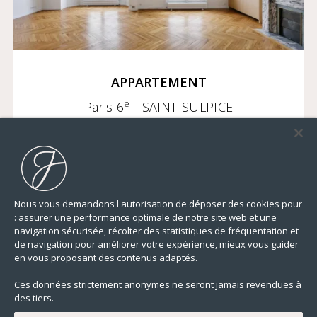
APPARTEMENT
e
Paris 6
- SAINT-SULPICE
3 000 000 €
Nous vous demandons l'autorisation de déposer des cookies pour
: assurer une performance optimale de notre site web et une
navigation sécurisée, récolter des statistiques de fréquentation et
de navigation pour améliorer votre expérience, mieux vous guider
en vous proposant des contenus adaptés.
155,18 m²
3 CHAMBRES
ÉTAGE 5/7
ASCENSEUR
Ces données strictement anonymes ne seront jamais revendues à
des tiers.