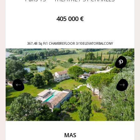
405 000 €
367,48 Sq Ft
1 CHAMBRE
FLOOR 3/10
ELEVATOR
BALCONY
MAS