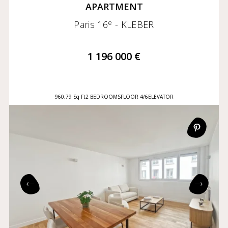
APARTMENT
e
Paris 16
- KLEBER
1 196 000 €
960,79 Sq Ft
2 BEDROOMS
FLOOR 4/6
ELEVATOR