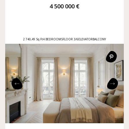
4 500 000 €
2 740,49 Sq Ft
4 BEDROOMS
FLOOR 3/6
ELEVATOR
BALCONY