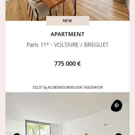
NEW
APARTMENT
e
Paris 11
- VOLTAIRE / BREGUET
775 000 €
722,37 Sq Ft
2 BEDROOMS
FLOOR 1/6
ELEVATOR