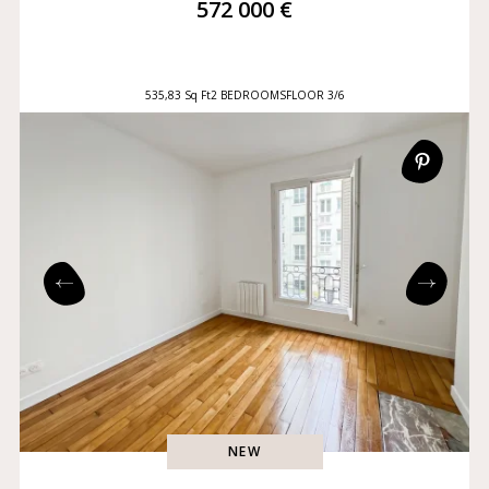
572 000 €
535,83 Sq Ft
2 BEDROOMS
FLOOR 3/6
NEW