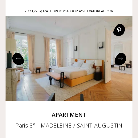
2 723,27 Sq Ft
4 BEDROOMS
FLOOR 4/6
ELEVATOR
BALCONY
APARTMENT
e
Paris 8
- MADELEINE / SAINT-AUGUSTIN