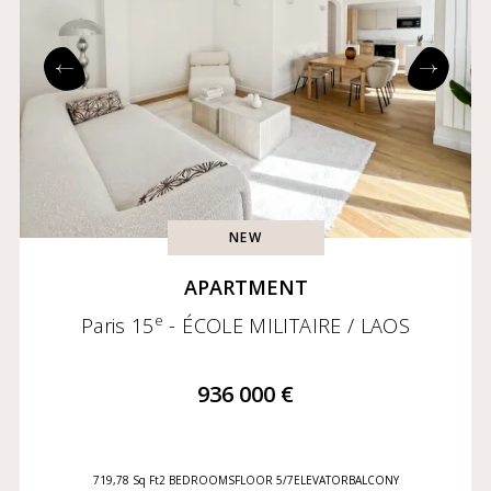
NEW
APARTMENT
e
Paris 15
- ÉCOLE MILITAIRE / LAOS
936 000 €
719,78 Sq Ft
2 BEDROOMS
FLOOR 5/7
ELEVATOR
BALCONY