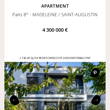
APARTMENT
e
Paris 8
- MADELEINE / SAINT-AUGUSTIN
4 300 000 €
2 740,49 Sq Ft
4 BEDROOMS
FLOOR 2/6
ELEVATOR
BALCONY