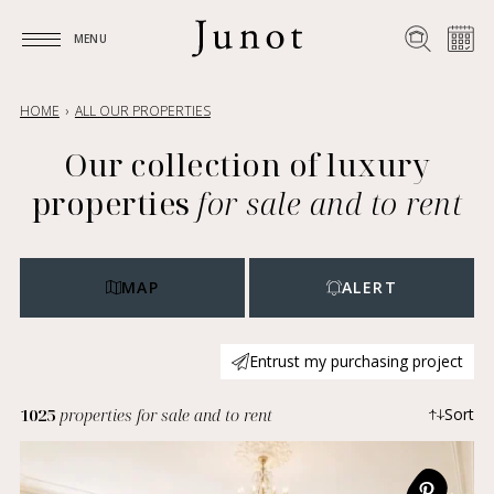
MENU
MENU
HOME
ALL OUR PROPERTIES
Our collection of luxury
properties
for sale and to rent
MAP
ALERT
Entrust my purchasing project
1025
properties for sale and to rent
Sort
Most recent