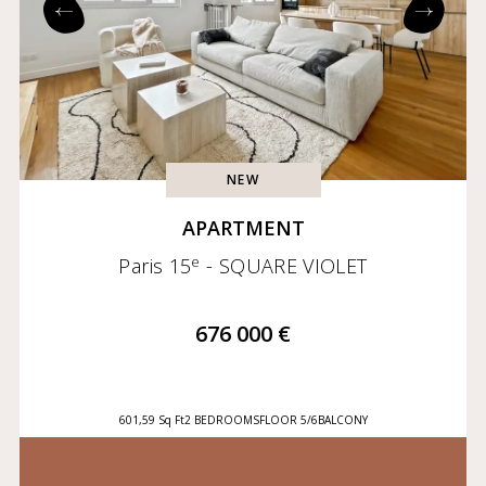
NEW
APARTMENT
e
Paris 15
- SQUARE VIOLET
676 000 €
601,59 Sq Ft
2 BEDROOMS
FLOOR 5/6
BALCONY