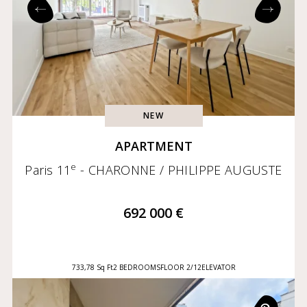
NEW
APARTMENT
e
Paris 11
- CHARONNE / PHILIPPE AUGUSTE
692 000 €
733,78 Sq Ft
2 BEDROOMS
FLOOR 2/12
ELEVATOR