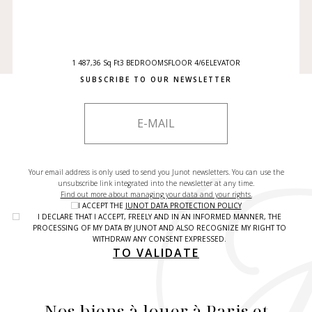
1 487,36 Sq Ft
3 BEDROOMS
FLOOR 4/6
ELEVATOR
SUBSCRIBE TO OUR NEWSLETTER
Your email address is only used to send you Junot newsletters. You can use the
unsubscribe link integrated into the newsletter at any time.
Find out more about managing your data and your rights.
I ACCEPT THE
JUNOT DATA PROTECTION POLICY
I DECLARE THAT I ACCEPT, FREELY AND IN AN INFORMED MANNER, THE
PROCESSING OF MY DATA BY JUNOT AND ALSO RECOGNIZE MY RIGHT TO
WITHDRAW ANY CONSENT EXPRESSED.
TO VALIDATE
Nos biens à louer à Paris et