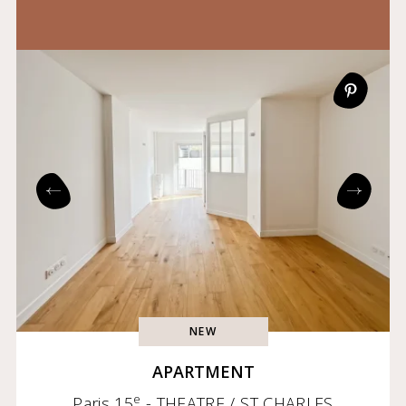
NEW
APARTMENT
e
Paris 15
- THEATRE / ST CHARLES