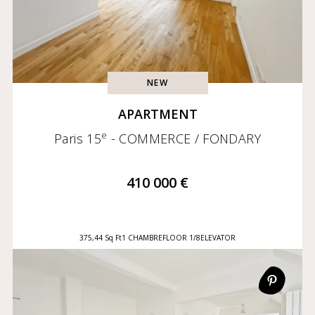
NEW
APARTMENT
e
Paris 15
- COMMERCE / FONDARY
410 000 €
375,44 Sq Ft
1 CHAMBRE
FLOOR 1/8
ELEVATOR