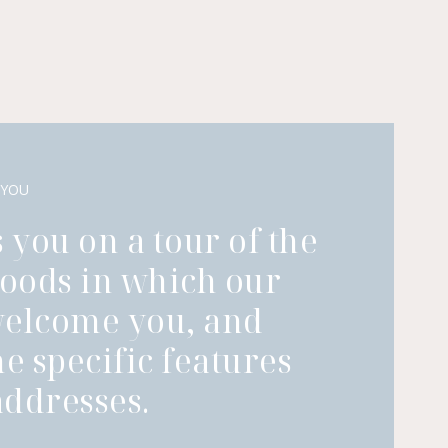
 YOU
 you on a tour of the
oods in which our
welcome you, and
he specific features
ddresses.