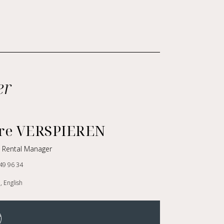
er
rre VERSPIEREN
k Rental Manager
49 96 34
, English