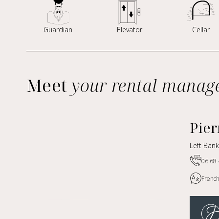
Guardian
Elevator
Cellar
Meet
your rental manag
Pie
Left Ban
06 68 
French