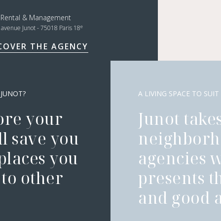
t Rental & Management
e
, avenue Junot - 75018 Paris 18
COVER THE AGENCY
 JUNOT?
A LIVING SPACE TO SUIT
ore your
Junot takes
l save you
neighborh
 places you
agencies 
to other
presents t
and good a