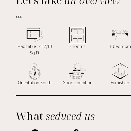
Let's take
an overview
xxx
Habitable : 417,10
2 rooms
1 bedroom
Sq Ft
Orientation South
Good condition
Furnished
What
seduced us