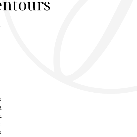
lentours
r
e
e
e
e
e