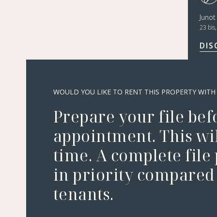
Juno
23 bis
DIS
WOULD YOU LIKE TO RENT THIS PROPERTY WITH
Prepare your file bef
appointment. This wil
time. A complete file
in priority compared 
tenants.