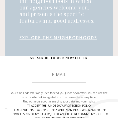
the neighborhoods in which
our agencies welcome you,
and presents the specific
features and good addresses.
EXPLORE THE NEIGHBORHOODS
SUBSCRIBE TO OUR NEWSLETTER
Your email address is only used to send you Junot newsletters. You can use the
unsubscribe link integrated into the newsletter at any time.
Find out more about managing your data and your rights.
I ACCEPT THE
JUNOT DATA PROTECTION POLICY
I DECLARE THAT I ACCEPT, FREELY AND IN AN INFORMED MANNER, THE
PROCESSING OF MY DATA BY JUNOT AND ALSO RECOGNIZE MY RIGHT TO