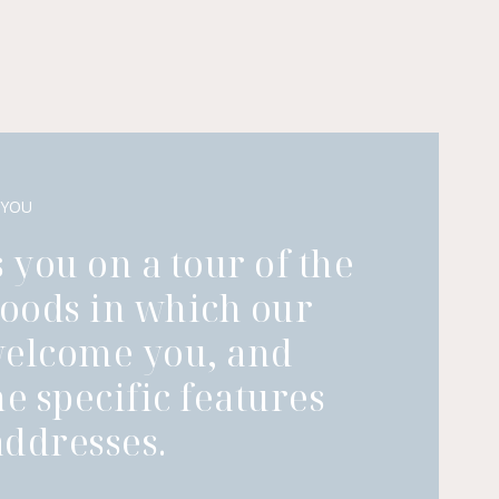
 YOU
 you on a tour of the
oods in which our
welcome you, and
he specific features
ddresses.