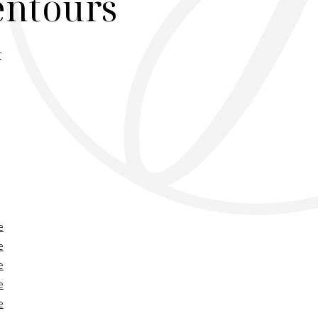
lentours
r
e
e
e
e
e