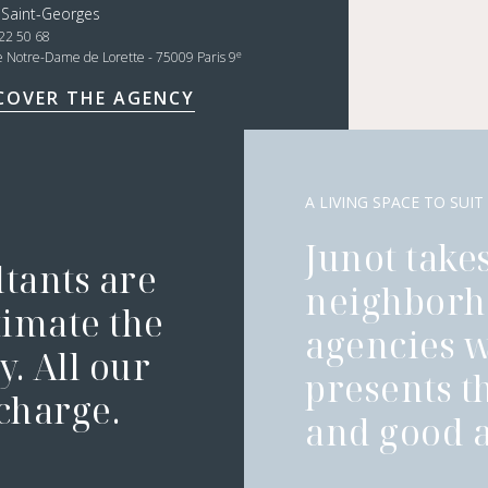
 Saint-Georges
22 50 68
e
e Notre-Dame de Lorette - 75009 Paris 9
COVER THE AGENCY
A LIVING SPACE TO SUIT
Junot takes
ltants are
neighborh
timate the
agencies 
. All our
presents t
 charge.
and good a