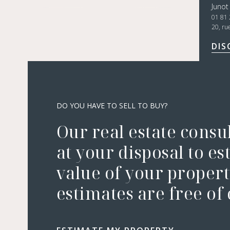
Junot
01 81 
20, ru
DIS
DO YOU HAVE TO SELL TO BUY?
Our real estate consu
at your disposal to es
value of your property
estimates are free of