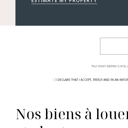
ESTIMATE MY PROPERTY
Your email address is only 
I DECLARE THAT I ACCEPT, FREELY AND IN AN I
Nos biens à louer