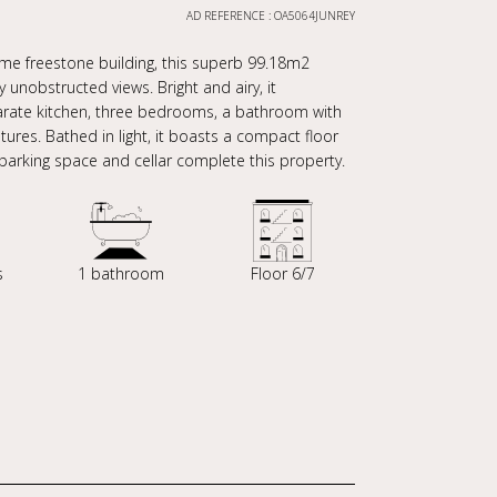
AD REFERENCE : OA5064JUNREY
me freestone building, this superb 99.18m2
nobstructed views. Bright and airy, it
arate kitchen, three bedrooms, a bathroom with
ures. Bathed in light, it boasts a compact floor
, parking space and cellar complete this property.
s
1 bathroom
Floor 6/7