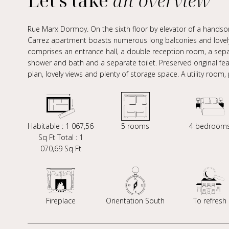
Let's take
an overview
Rue Marx Dormoy. On the sixth floor by elevator of a handso
Carrez apartment boasts numerous long balconies and lovely u
comprises an entrance hall, a double reception room, a sep
shower and bath and a separate toilet. Preserved original feat
plan, lovely views and plenty of storage space. A utility room
Habitable : 1 067,56
5 rooms
4 bedroom
Sq Ft Total : 1
070,69 Sq Ft
Fireplace
Orientation South
To refresh