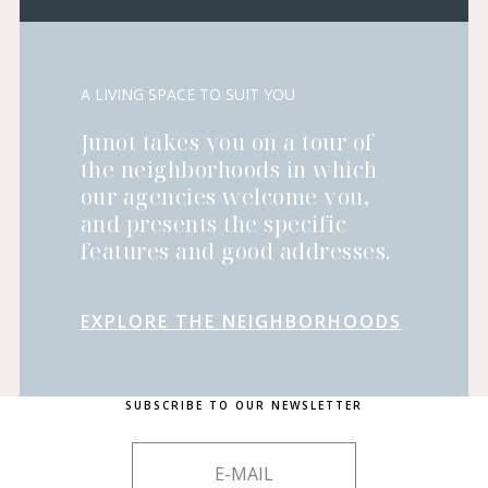
A LIVING SPACE TO SUIT YOU
Junot takes you on a tour of
the neighborhoods in which
our agencies welcome you,
and presents the specific
features and good addresses.
EXPLORE THE NEIGHBORHOODS
SUBSCRIBE TO OUR NEWSLETTER