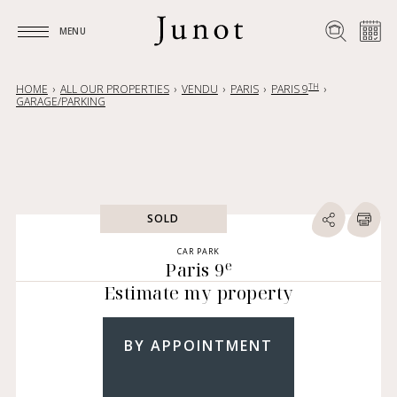
MENU
MENU
TH
HOME
ALL OUR PROPERTIES
VENDU
PARIS
PARIS 9
GARAGE/PARKING
SOLD
CAR PARK
e
Paris 9
Estimate my property
BY APPOINTMENT