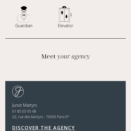
Guardian
Elevator
Meet
your agency
Junot Martyrs
01 85 05 95 68
e
62, rue des Martyrs - 75009 Paris 9
DISCOVER THE AGENCY