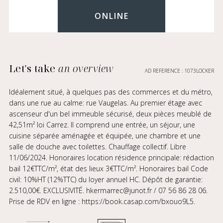
ONLINE
Let's take
an overview
AD REFERENCE : 1073LOCKER
Idéalement situé, à quelques pas des commerces et du métro,
dans une rue au calme: rue Vaugelas. Au premier étage avec
ascenseur d'un bel immeuble sécurisé, deux pièces meublé de
42,51m² loi Carrez. Il comprend une entrée, un séjour, une
cuisine séparée aménagée et équipée, une chambre et une
salle de douche avec toilettes. Chauffage collectif. Libre
11/06/2024. Honoraires location résidence principale: rédaction
bail 12€TTC/m², état des lieux 3€TTC/m². Honoraires bail Code
civil: 10%HT (12%TTC) du loyer annuel HC. Dépôt de garantie:
2.510,00€. EXCLUSIVITÉ. hkermarrec@junot.fr / 07 56 86 28 06.
Prise de RDV en ligne : https://book.casap.com/bxouo9L5.