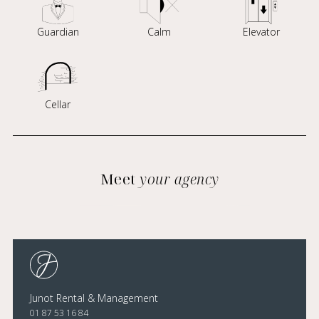
Guardian
Calm
Elevator
Cellar
Meet
your agency
Junot Rental & Management
01 87 53 16 84