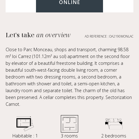
ONLINE
Let's take
an overview
AD REFERENCE : OA2190MONLAC
Close to Parc Monceau, shops and transport, charming 98.58
m² loi Carrez (101.12m² au sol) apartment on the second floor
by elevator of a beautiful freestone building. It comprises a
beautiful south-west-facing double living room, a corner
bedroom with two dressing rooms, a second bedroom, a
bathroom with shower and toilet, a semi-open kitchen, a
laundry room and separate toilet. The charm of the old has
been preserved. A cellar completes this property. Sectorization
Carnot.
Habitable : 1
3 rooms
2 bedrooms