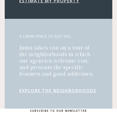
ESTIMATE MY PROPERTY
A LIVING SPACE TO SUIT YOU
Junot takes you on a tour of
the neighborhoods in which
our agencies welcome you,
and presents the specific
features and good addresses.
EXPLORE THE NEIGHBORHOODS
SUBSCRIBE TO OUR NEWSLETTER