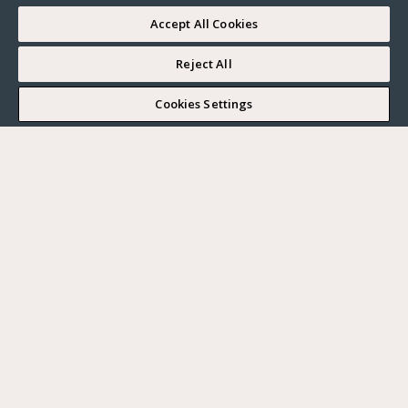
Accept All Cookies
Reject All
I WOULD LIKE TO VISIT
Cookies Settings
Complete my search
What do you want?
Buy
Where?
BUY
RENT
Ville
SELL
Max. budget
PARIS