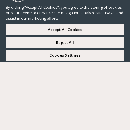
By clicking “Accept All Cookies”, you agree to the storing of cookies
on your device to enhance site navigation, analyze site usage, and
assist in our marketing efforts.
Accept All Cookies
Reject All
I WOULD LIKE TO VISIT
Cookies Settings
Complete my search
What do you want?
Buy
Where?
BUY