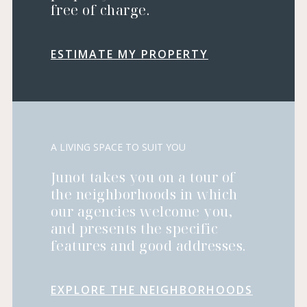
free of charge.
ESTIMATE MY PROPERTY
A LIVING SPACE TO SUIT YOU
Junot takes you on a tour of
the neighborhoods in which
our agencies welcome you,
and presents the specific
features and good addresses.
EXPLORE THE NEIGHBORHOODS