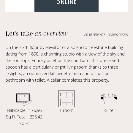
ONLINE
Let's take
an overview
AD REFERENCE : OA1692PASSIS
On the sixth floor by elevator of a splendid freestone building
dating from 1890, a charming studio with a view of the sky and
the rooftops. Entirely quiet on the courtyard, this preserved
cocoon has a particularly bright living room thanks to three
skylights, an optimized kitchenette area and a spacious
bathroom with toilet. A cellar completes this property.
Habitable : 176,96
1 room
suite
Sq Ft Total : 238,42
Sq Ft