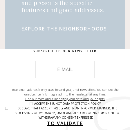
and presents the specific
features and good addresses.
EXPLORE THE NEIGHBORHOODS
SUBSCRIBE TO OUR NEWSLETTER
Your email address is only used to send you Junot newsletters. You can use the
unsubscribe link integrated into the newsletter at any time.
Find out more about managing your data and your rights.
I ACCEPT THE
JUNOT DATA PROTECTION POLICY
I DECLARE THAT I ACCEPT, FREELY AND IN AN INFORMED MANNER, THE
PROCESSING OF MY DATA BY JUNOT AND ALSO RECOGNIZE MY RIGHT TO
WITHDRAW ANY CONSENT EXPRESSED.
TO VALIDATE