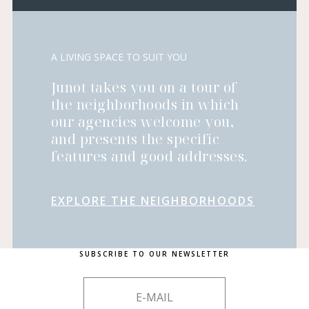
A LIVING SPACE TO SUIT YOU
Junot takes you on a tour of
the neighborhoods in which
our agencies welcome you,
and presents the specific
features and good addresses.
EXPLORE THE NEIGHBORHOODS
SUBSCRIBE TO OUR NEWSLETTER