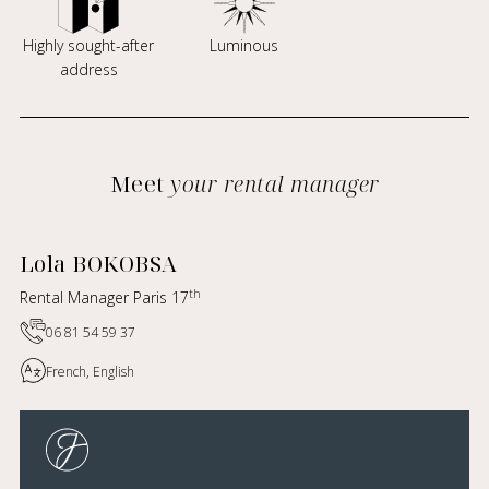
Highly sought-after
Luminous
address
Meet
your rental manager
Lola BOKOBSA
th
Rental Manager Paris 17
06 81 54 59 37
French, English