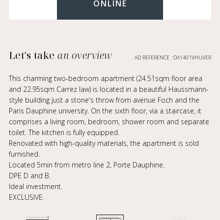
ONLINE
Let's take
an overview
AD REFERENCE : OA1401VHUVER
This charming two-bedroom apartment (24.51sqm floor area
and 22.95sqm Carrez law) is located in a beautiful Haussmann-
style building just a stone's throw from avenue Foch and the
Paris Dauphine university. On the sixth floor, via a staircase, it
comprises a living room, bedroom, shower room and separate
toilet. The kitchen is fully equipped.
Renovated with high-quality materials, the apartment is sold
furnished.
Located 5min from metro line 2, Porte Dauphine.
DPE D and B.
Ideal investment.
EXCLUSIVE.