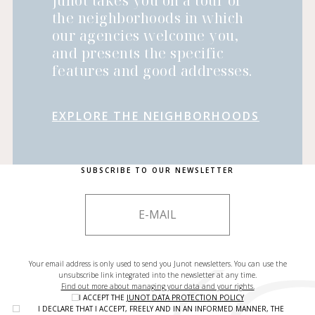
Junot takes you on a tour of
the neighborhoods in which
our agencies welcome you,
and presents the specific
features and good addresses.
EXPLORE THE NEIGHBORHOODS
SUBSCRIBE TO OUR NEWSLETTER
Your email address is only used to send you Junot newsletters. You can use the
unsubscribe link integrated into the newsletter at any time.
Find out more about managing your data and your rights.
I ACCEPT THE
JUNOT DATA PROTECTION POLICY
I DECLARE THAT I ACCEPT, FREELY AND IN AN INFORMED MANNER, THE