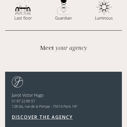
Last floor
Guardian
Luminous
Meet
your agency
Junot Victor Hugo
01 87 22 89 57
e
128 bis, rue de la Pompe - 75016 Paris 16
DISCOVER THE AGENCY