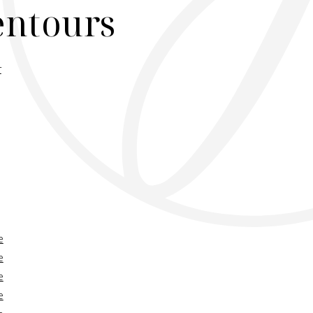
lentours
r
e
e
e
e