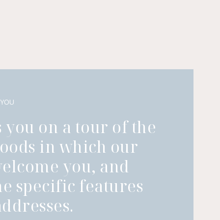
 YOU
 you on a tour of the
oods in which our
welcome you, and
he specific features
ddresses.