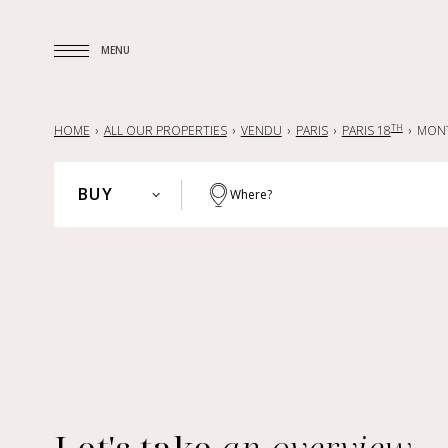
MENU
MENU
TH
HOME
ALL OUR PROPERTIES
VENDU
PARIS
PARIS 18
MONT
BUY
Where?
PARIS
BUY
HAUTS-DE-SEINE
RENT
YVELINES
SELL
PARISIAN REGION
LILLE AND SURROUNDING AREA
FRANCE
INTERNATIONAL