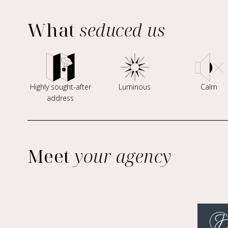
What
seduced us
Highly sought-after
Luminous
Calm
address
Meet
your agency