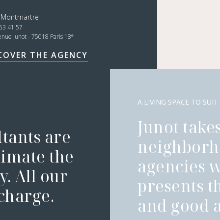
t Montmartre
53 41 57
e
enue Junot - 75018 Paris 18
COVER THE AGENCY
A LIVING SPACE TO SUIT
Junot takes
ltants are
neighborh
timate the
agencies 
. All our
presents t
 charge.
and good a