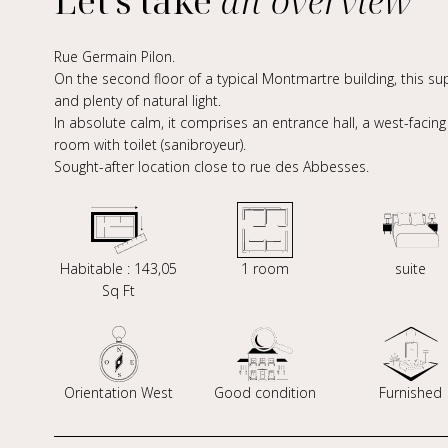
Let's take
an overview
Rue Germain Pilon.
On the second floor of a typical Montmartre building, this 
and plenty of natural light.
In absolute calm, it comprises an entrance hall, a west-fac
room with toilet (sanibroyeur).
Sought-after location close to rue des Abbesses.
Habitable : 143,05
1 room
suite
Sq Ft
Orientation West
Good condition
Furnished