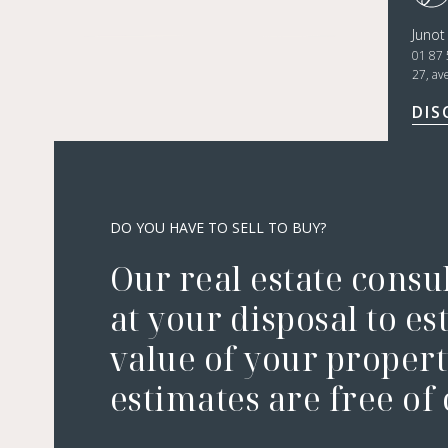
Juno
01 87 
27, av
DIS
DO YOU HAVE TO SELL TO BUY?
Our real estate consu
at your disposal to es
value of your property
estimates are free of