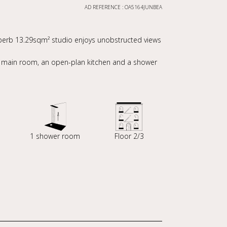
AD REFERENCE : OA5164JUNBEA
superb 13.29sqm² studio enjoys unobstructed views
ing main room, an open-plan kitchen and a shower
1 shower room
Floor 2/3