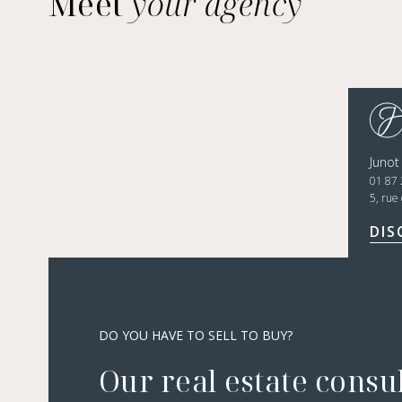
Meet
your agency
Junot
01 87 
5, rue
DIS
DO YOU HAVE TO SELL TO BUY?
Our real estate consu