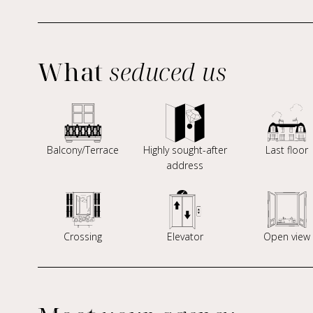
What
seduced us
Balcony/Terrace
Highly sought-after
Last floor
address
Crossing
Elevator
Open view