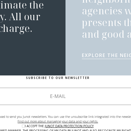
timate the
agencies 
. All our
presents t
 charge.
and good a
EXPLORE THE NE
SUBSCRIBE TO OUR NEWSLETTER
used to send you Junot newsletters. You can use the unsubscribe link integrated into the newsle
Find out more about managing your data and your rights.
I ACCEPT THE
JUNOT DATA PROTECTION POLICY
NFORMED MANNER, THE PROCESSING OF MY DATA BY JUNOT AND ALSO RECOGNIZE MY RIG