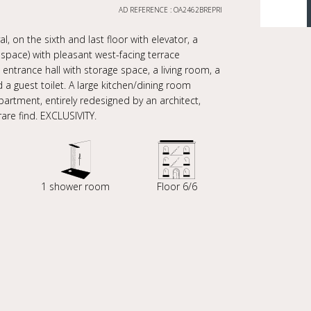
AD REFERENCE : OA2462BREPRI
l, on the sixth and last floor with elevator, a
pace) with pleasant west-facing terrace
 entrance hall with storage space, a living room, a
 guest toilet. A large kitchen/dining room
artment, entirely redesigned by an architect,
rare find. EXCLUSIVITY.
1 shower room
Floor 6/6