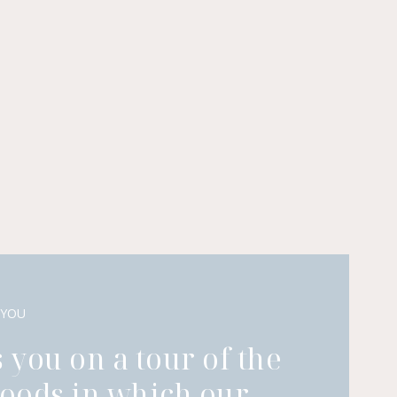
 YOU
 you on a tour of the
oods in which our