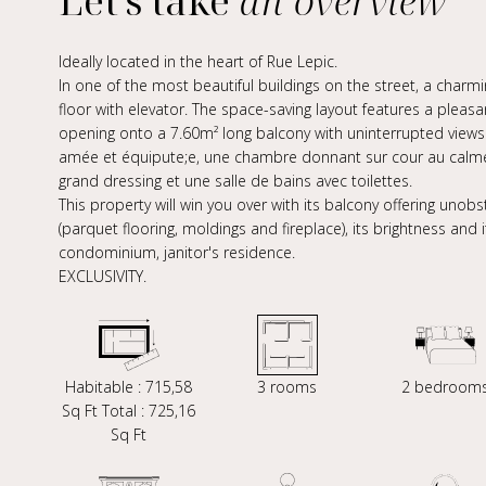
Let's take
an overview
Ideally located in the heart of Rue Lepic.
In one of the most beautiful buildings on the street, a char
floor with elevator. The space-saving layout features a pleas
opening onto a 7.60m² long balcony with uninterrupted views 
amée et équipute;e, une chambre donnant sur cour au calme
grand dressing et une salle de bains avec toilettes.
This property will win you over with its balcony offering uno
(parquet flooring, moldings and fireplace), its brightness and
condominium, janitor's residence.
EXCLUSIVITY.
Habitable : 715,58
3 rooms
2 bedroom
Sq Ft Total : 725,16
Sq Ft