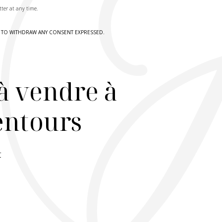
tter at any time.
HT TO WITHDRAW ANY CONSENT EXPRESSED.
à vendre à
lentours
r