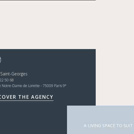
 Saint-Georges
22 50 68
e
e Notre-Dame de Lorette - 75009 Paris 9
COVER THE AGENCY
A LIVING SPACE TO SUIT