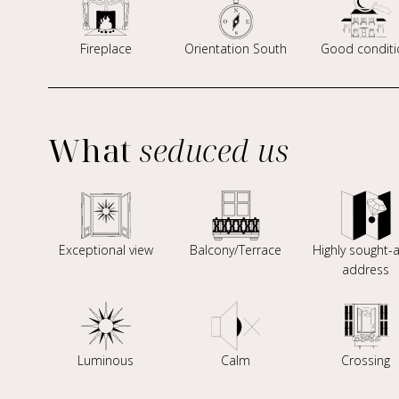
Fireplace
Orientation South
Good conditi
What
seduced us
Exceptional view
Balcony/Terrace
Highly sought-a
address
Luminous
Calm
Crossing