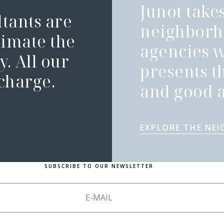
Junot takes
ltants are
neighborh
timate the
agencies 
. All our
presents t
 charge.
and good a
EXPLORE THE NE
SUBSCRIBE TO OUR NEWSLETTER