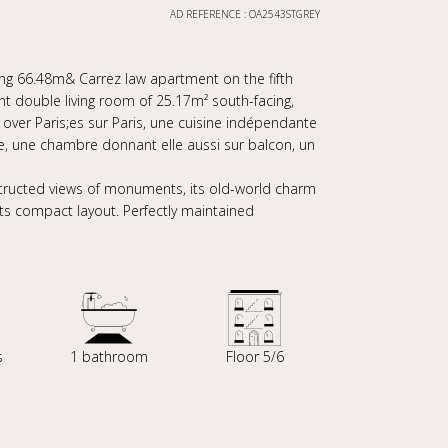
AD REFERENCE : OA2543STGREY
ming 66.48m& Carrez law apartment on the fifth
ant double living room of 25.17m² south-facing,
over Paris;es sur Paris, une cuisine indépendante
, une chambre donnant elle aussi sur balcon, un
bstructed views of monuments, its old-world charm
 its compact layout. Perfectly maintained
s
1 bathroom
Floor 5/6