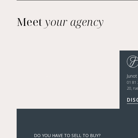
Meet
your agency
Junot
01 81 
20, ru
DIS
DO YOU HAVE TO SELL TO BUY?