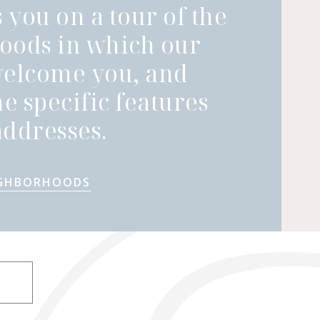
 you on a tour of the
oods in which our
welcome you, and
he specific features
ddresses.
IGHBORHOODS