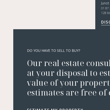
Junot
01 87 
128 bi
DIS
DO YOU HAVE TO SELL TO BUY?
Our real estate consu
at your disposal to es
value of your property
estimates are free of