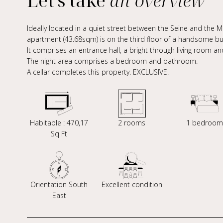
Let's take
an overview
Ideally located in a quiet street between the Seine and the
apartment (43.68sqm) is on the third floor of a handsome bui
It comprises an entrance hall, a bright through living room an
The night area comprises a bedroom and bathroom.
A cellar completes this property. EXCLUSIVE.
Habitable : 470,17
2 rooms
1 bedroom
Sq Ft
Orientation South
Excellent condition
East