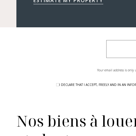
ESTIMATE MY PROPERTY
Your email address is only 
I DECLARE THAT I ACCEPT, FREELY AND IN AN I
Nos biens à louer