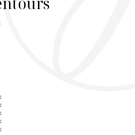
lentours
r
e
e
e
e
e