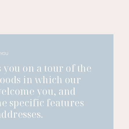
 YOU
 you on a tour of the
oods in which our
welcome you, and
he specific features
ddresses.