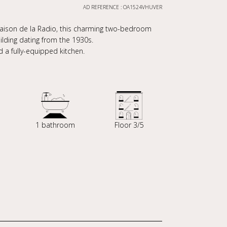
AD REFERENCE : OA1524VHUVER
 Maison de la Radio, this charming two-bedroom
lding dating from the 1930s.
d a fully-equipped kitchen.
1 bathroom
Floor 3/5