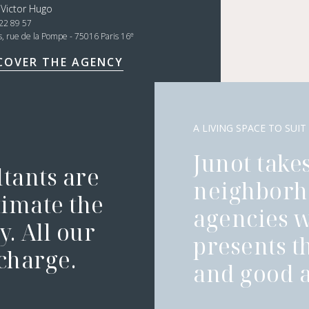
 Victor Hugo
22 89 57
e
s, rue de la Pompe - 75016 Paris 16
COVER THE AGENCY
A LIVING SPACE TO SUIT
Junot takes
ltants are
neighborh
timate the
agencies 
. All our
presents t
 charge.
and good a