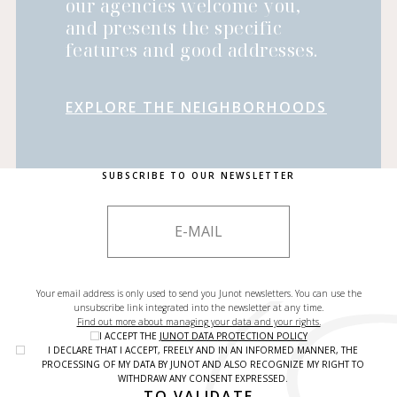
our agencies welcome you,
and presents the specific
features and good addresses.
EXPLORE THE NEIGHBORHOODS
SUBSCRIBE TO OUR NEWSLETTER
Your email address is only used to send you Junot newsletters. You can use the
unsubscribe link integrated into the newsletter at any time.
Find out more about managing your data and your rights.
I ACCEPT THE
JUNOT DATA PROTECTION POLICY
I DECLARE THAT I ACCEPT, FREELY AND IN AN INFORMED MANNER, THE
PROCESSING OF MY DATA BY JUNOT AND ALSO RECOGNIZE MY RIGHT TO
WITHDRAW ANY CONSENT EXPRESSED.
TO VALIDATE