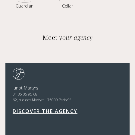
Guardian
Cellar
Meet
your agency
Junot Martyrs
01 85 05 95 68
e
62, rue des Martyrs - 75009 Paris 9
DISCOVER THE AGENCY