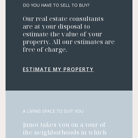
DO YOU HAVE TO SELL TO BUY?
Our real estate consultants
are at your disposal to
estimate the value of your
property. All our estimates are
free of charge.
ESTIMATE MY PROPERTY
A LIVING SPACE TO SUIT YOU
Junot takes you on a tour of
the neighborhoods in which