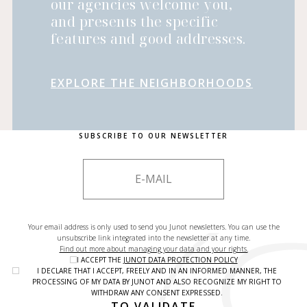
our agencies welcome you,
and presents the specific
features and good addresses.
EXPLORE THE NEIGHBORHOODS
SUBSCRIBE TO OUR NEWSLETTER
Your email address is only used to send you Junot newsletters. You can use the
unsubscribe link integrated into the newsletter at any time.
Find out more about managing your data and your rights.
I ACCEPT THE
JUNOT DATA PROTECTION POLICY
I DECLARE THAT I ACCEPT, FREELY AND IN AN INFORMED MANNER, THE
PROCESSING OF MY DATA BY JUNOT AND ALSO RECOGNIZE MY RIGHT TO
WITHDRAW ANY CONSENT EXPRESSED.
TO VALIDATE