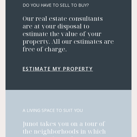
DO YOU HAVE TO SELL TO BUY?
Our real estate consultants
are at your disposal to
estimate the value of your
property. All our estimates are
free of charge.
ESTIMATE MY PROPERTY
A LIVING SPACE TO SUIT YOU
Junot takes you on a tour of
the neighborhoods in which