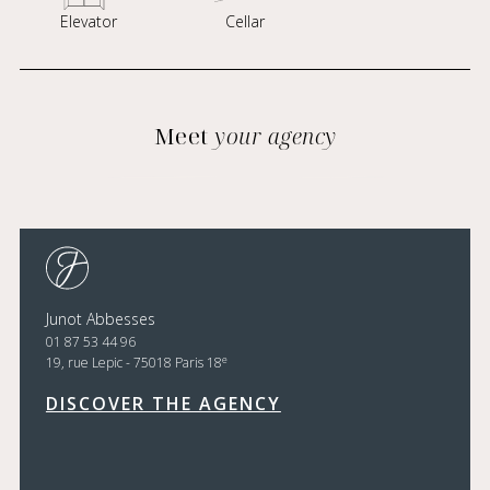
Elevator
Cellar
Meet
your agency
Junot Abbesses
01 87 53 44 96
e
19, rue Lepic - 75018 Paris 18
DISCOVER THE AGENCY