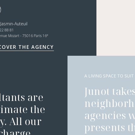
 Jasmin-Auteuil
22 88 81
e
enue Mozart - 75016 Paris 16
COVER THE AGENCY
A LIVING SPACE TO SUIT
Junot takes
ltants are
neighborh
timate the
agencies 
. All our
presents t
 charge.