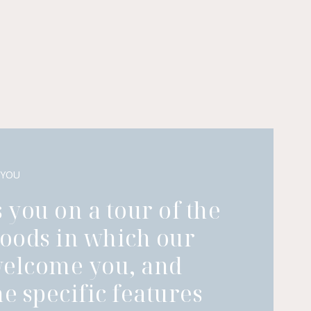
 YOU
 you on a tour of the
oods in which our
welcome you, and
he specific features