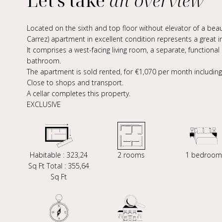
Let's take
an overview
Located on the sixth and top floor without elevator of a beaut
Carrez) apartment in excellent condition represents a great 
It comprises a west-facing living room, a separate, function
bathroom.
The apartment is sold rented, for €1,070 per month includin
Close to shops and transport.
A cellar completes this property.
EXCLUSIVE
Habitable : 323,24
2 rooms
1 bedroom
Sq Ft Total : 355,64
Sq Ft