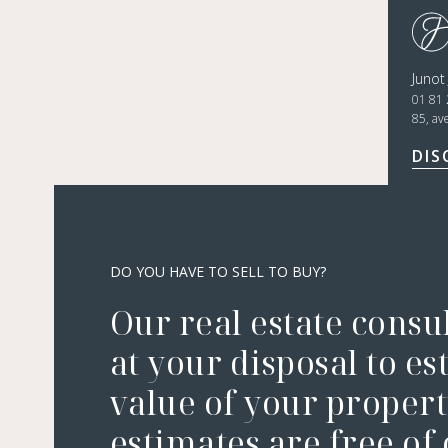
Junot
01 81 
85, av
DIS
DO YOU HAVE TO SELL TO BUY?
Our real estate consu
at your disposal to es
value of your property
estimates are free of