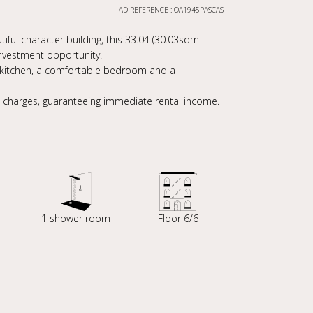
AD REFERENCE : OA1945PASCAS
iful character building, this 33.04 (30.03sqm
investment opportunity.
al kitchen, a comfortable bedroom and a
g charges, guaranteeing immediate rental income.
1 shower room
Floor 6/6