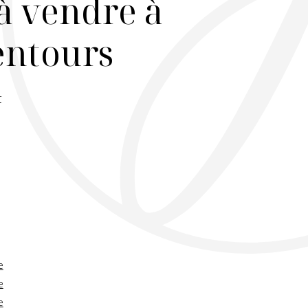
à vendre à
lentours
r
e
e
e