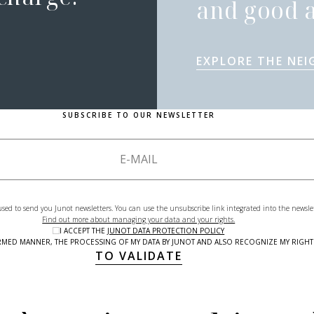
and good a
EXPLORE THE NE
SUBSCRIBE TO OUR NEWSLETTER
used to send you Junot newsletters. You can use the unsubscribe link integrated into the newsle
Find out more about managing your data and your rights.
I ACCEPT THE
JUNOT DATA PROTECTION POLICY
NFORMED MANNER, THE PROCESSING OF MY DATA BY JUNOT AND ALSO RECOGNIZE MY RIG
TO VALIDATE