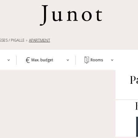
SES / PIGALLE
APARTMENT
Max. budget
Rooms
T
P
1+
APA
WO
2+
HOU
3+
CH
4+
OTH
LIF
5+
COM