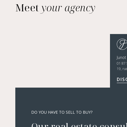
Meet
your agency
Junot
01 87 
19, ru
DIS
DO YOU HAVE TO SELL TO BUY?
Our real estate consu