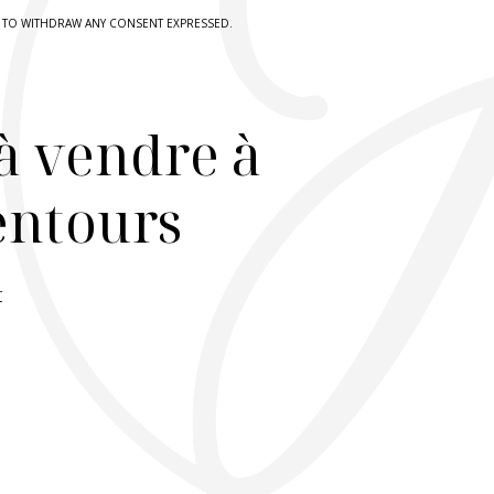
HT TO WITHDRAW ANY CONSENT EXPRESSED.
à vendre à
lentours
r