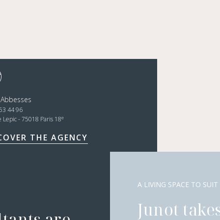
 Abbesses
53 44 96
e
e Lepic - 75018 Paris 18
COVER THE AGENCY
A LIVING SPACE TO SUIT
Junot takes
ltants are