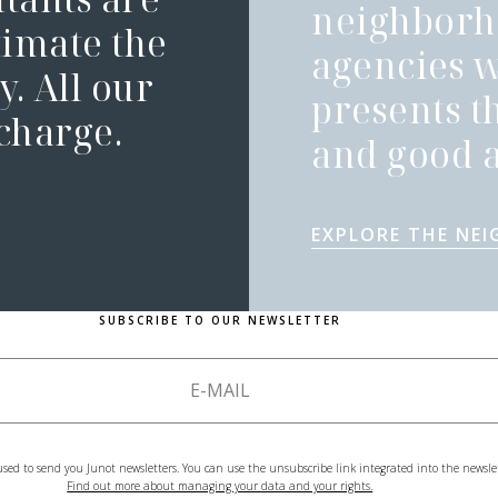
neighborh
timate the
agencies 
. All our
presents t
 charge.
and good a
EXPLORE THE NE
SUBSCRIBE TO OUR NEWSLETTER
used to send you Junot newsletters. You can use the unsubscribe link integrated into the newsle
Find out more about managing your data and your rights.