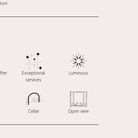
tion
fter
Exceptional
Luminous
services
Cellar
Open view