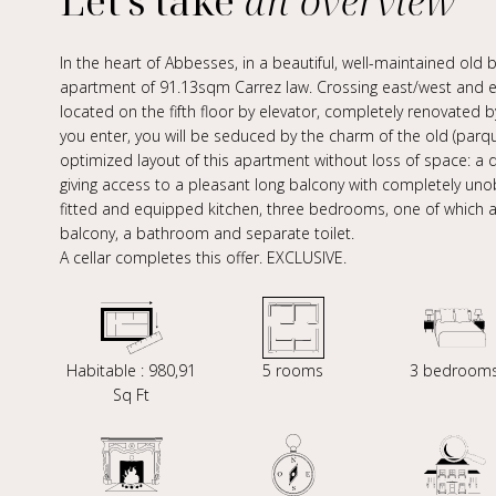
Let's take
an overview
In the heart of Abbesses, in a beautiful, well-maintained old bu
apartment of 91.13sqm Carrez law. Crossing east/west and eq
located on the fifth floor by elevator, completely renovated b
you enter, you will be seduced by the charm of the old (parqu
optimized layout of this apartment without loss of space: a do
giving access to a pleasant long balcony with completely uno
fitted and equipped kitchen, three bedrooms, one of which al
balcony, a bathroom and separate toilet.
A cellar completes this offer. EXCLUSIVE.
Habitable : 980,91
5 rooms
3 bedroom
Sq Ft