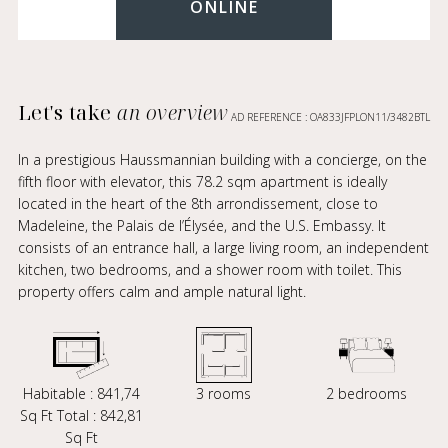
ONLINE
Let's take
an overview
AD REFERENCE : OA833JFPLON11/3482BTL
In a prestigious Haussmannian building with a concierge, on the
fifth floor with elevator, this 78.2 sqm apartment is ideally
located in the heart of the 8th arrondissement, close to
Madeleine, the Palais de l’Élysée, and the U.S. Embassy. It
consists of an entrance hall, a large living room, an independent
kitchen, two bedrooms, and a shower room with toilet. This
property offers calm and ample natural light.
Habitable : 841,74
3 rooms
2 bedrooms
Sq Ft Total : 842,81
Sq Ft