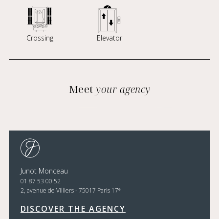
Crossing
Elevator
Meet
your agency
Junot Monceau
01 87 53 00 52
e
2, avenue de Villiers - 75017 Paris 17
DISCOVER THE AGENCY