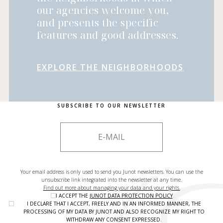
our agencies welcome you,
and presents the specific
features and good addresses.
EXPLORE THE NEIGHBORHOODS
SUBSCRIBE TO OUR NEWSLETTER
Your email address is only used to send you Junot newsletters. You can use the
unsubscribe link integrated into the newsletter at any time.
Find out more about managing your data and your rights.
I ACCEPT THE
JUNOT DATA PROTECTION POLICY
I DECLARE THAT I ACCEPT, FREELY AND IN AN INFORMED MANNER, THE
PROCESSING OF MY DATA BY JUNOT AND ALSO RECOGNIZE MY RIGHT TO
WITHDRAW ANY CONSENT EXPRESSED.