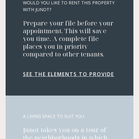
WOULD YOU LIKE TO RENT THIS PROPERTY
WITH JUNOT?
Prepare your file before your
appointment. This will save
you time. A complete file
places you in priority
compared to other tenants.
SEE THE ELEMENTS TO PROVIDE
A LIVING SPACE TO SUIT YOU
Junot takes you on a tour of
the neighborhoods in which