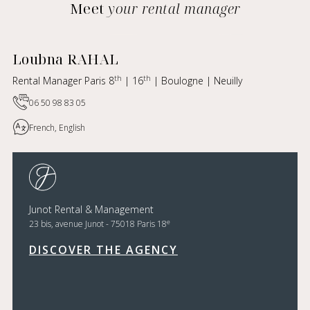
Meet
your rental manager
Loubna RAHAL
th
th
Rental Manager Paris 8
| 16
| Boulogne | Neuilly
06 50 98 83 05
French, English
Junot Rental & Management
e
23 bis, avenue Junot - 75018 Paris 18
DISCOVER THE AGENCY