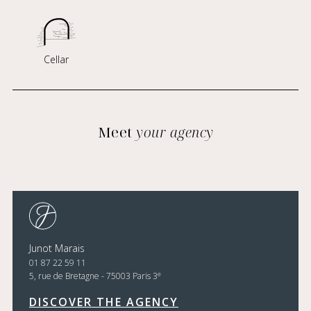
Cellar
Meet
your agency
Junot Marais
01 87 22 59 11
e
5, rue de Bretagne - 75003 Paris 3
DISCOVER THE AGENCY