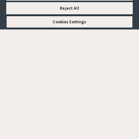
Reject All
I WOULD LIKE TO VISIT
Cookies Settings
Complete my search
What do you want?
Buy
Where?
BUY
RENT
Ville
SELL
Max. budget
PARIS
HAUTS-DE-SEINE
YVELINES