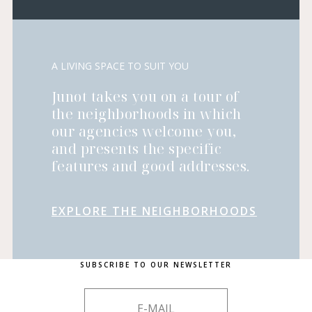
A LIVING SPACE TO SUIT YOU
Junot takes you on a tour of
the neighborhoods in which
our agencies welcome you,
and presents the specific
features and good addresses.
EXPLORE THE NEIGHBORHOODS
SUBSCRIBE TO OUR NEWSLETTER