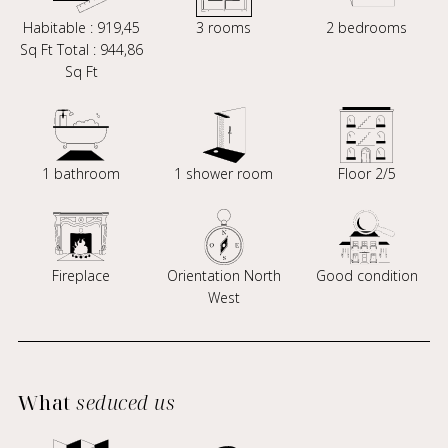
Habitable : 919,45
3 rooms
2 bedrooms
Sq Ft Total : 944,86
Sq Ft
1 bathroom
1 shower room
Floor 2/5
Fireplace
Orientation North
Good condition
West
What
seduced us