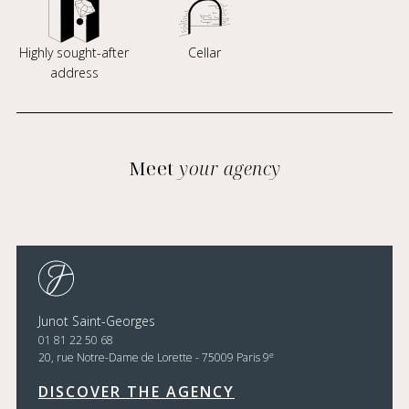
Highly sought-after
Cellar
address
Meet
your agency
Junot Saint-Georges
01 81 22 50 68
e
20, rue Notre-Dame de Lorette - 75009 Paris 9
DISCOVER THE AGENCY