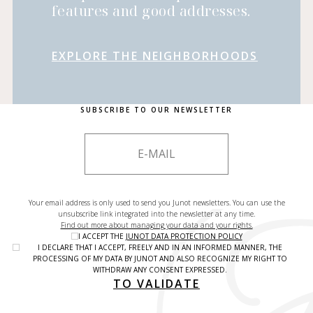
features and good addresses.
EXPLORE THE NEIGHBORHOODS
SUBSCRIBE TO OUR NEWSLETTER
Your email address is only used to send you Junot newsletters. You can use the
unsubscribe link integrated into the newsletter at any time.
Find out more about managing your data and your rights.
I ACCEPT THE
JUNOT DATA PROTECTION POLICY
I DECLARE THAT I ACCEPT, FREELY AND IN AN INFORMED MANNER, THE
PROCESSING OF MY DATA BY JUNOT AND ALSO RECOGNIZE MY RIGHT TO
WITHDRAW ANY CONSENT EXPRESSED.
TO VALIDATE