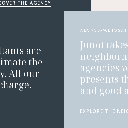
COVER THE AGENCY
A LIVING SPACE TO SUIT
Junot takes
ltants are
neighborh
timate the
agencies 
. All our
presents t
 charge.
and good a
EXPLORE THE NE