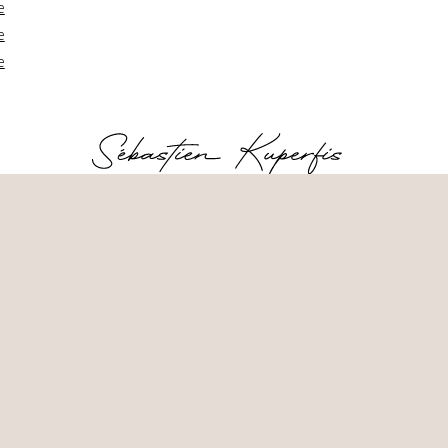
e
e
e