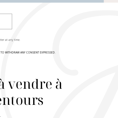
tter at any time.
HT TO WITHDRAW ANY CONSENT EXPRESSED.
à vendre à
lentours
r