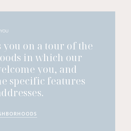
 YOU
 you on a tour of the
oods in which our
welcome you, and
he specific features
ddresses.
IGHBORHOODS