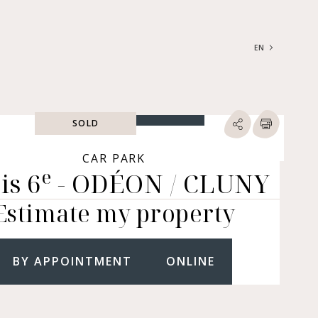
EN
FRANÇAIS
ENGLISH
SOLD
SEARCH
ype of property
CAR PARK
e
is 6
- ODÉON / CLUNY
RTMENTS | LOFTS |
RKSHOPS
Estimate my property
SES | MANSIONS |
ÂTEAUX
ERS (BARE OWNERSHIP &
E ANNUITY, BUILDINGS,
BY APPOINTMENT
ONLINE
MERCIAL PREMISES, ETC.)