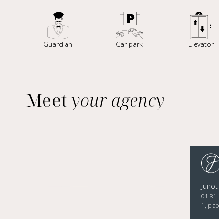
Guardian
Car park
Elevator
Meet
your agency
Junot
01 81 
1, pla