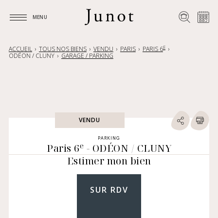
MENU
MENU
E
ACCUEIL
TOUS NOS BIENS
VENDU
PARIS
PARIS 6
ODÉON / CLUNY
GARAGE / PARKING
VENDU
PARKING
e
Paris 6
- ODÉON / CLUNY
Estimer mon bien
SUR RDV