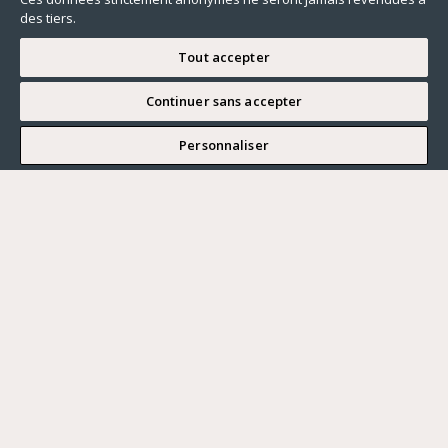
des tiers.
Tout accepter
Continuer sans accepter
JE SOUHAITE VISITER
Personnaliser
Renseigner ma recherche
Vous souhaitez ?
Acheter
Où ?
ACHETER
LOUER
Ville
VENDRE