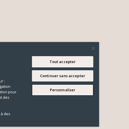
Tout accepter
Continuer sans accepter
r :
gation
Personnaliser
ation pour
nt des
 à des