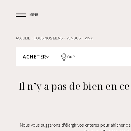
MENU
MENU
ACCUEIL
TOUS NOS BIENS
VENDUS
VIMY
ACHETER
Où ?
PARIS
ACHETER
HAUTS-DE-SEINE
Il n’y a pas de bien en
LOUER
YVELINES
VENDRE
RÉGION PARISIENNE
LILLE ET SA RÉGION
NANTES — LA BAULE — PORNIC
FRANCE
Nous vous suggérons d'élargir vos critères pour afficher 
INTERNATIONAL