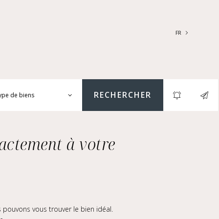
FR
FRANÇAIS
ENGLISH
RECHERCHER
ype de biens
ARTEMENTS | LOFTS |
LIERS
actement à votre
SONS | HÔTELS
TICULIERS | CHÂTEAUX
RES (NUE-PROPRIÉTÉ &
GER, IMMEUBLES, LOCAUX
MERCIAUX...)
pouvons vous trouver le bien idéal.