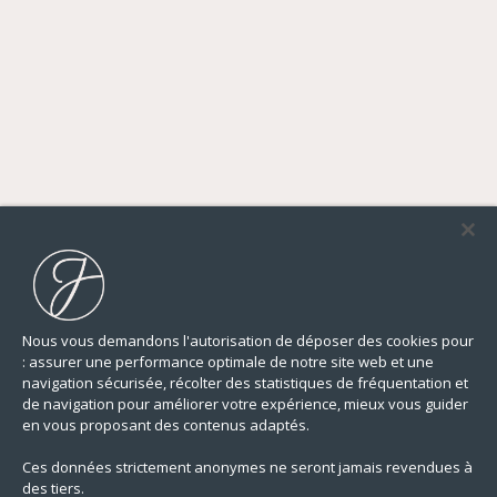
ACHETER
LOUER
VENDRE
Où ?
Nous vous demandons l'autorisation de déposer des cookies pour
: assurer une performance optimale de notre site web et une
navigation sécurisée, récolter des statistiques de fréquentation et
PARIS
Prix maximum
de navigation pour améliorer votre expérience, mieux vous guider
HAUTS-DE-SEINE
en vous proposant des contenus adaptés.
YVELINES
Pièces
RÉGION PARISIENNE
Ces données strictement anonymes ne seront jamais revendues à
LILLE ET SA RÉGION
1+
Type de biens
des tiers.
NANTES — LA BAULE — PORNIC