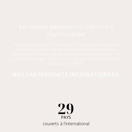
Un réseau puissant
en France et à
l'international
Représentant exclusif de Forbes Global Properties en France et en
Belgique, et membre des Leading Real Estate Companies of the
World®, Junot offre une visibilité internationale aux biens qui lui sont
confiés et accompagne ses clients, en quête de propriétés d’exception,
partout dans le monde.
NOS PARTENARIATS INTERNATIONAUX
29
PAYS
couverts à l'international