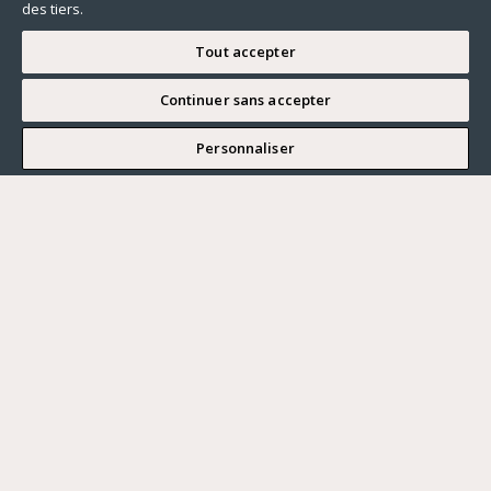
des tiers.
Tout accepter
Continuer sans accepter
JE SOUHAITE VISITER
Personnaliser
Renseigner ma recherche
Vous souhaitez ?
Acheter
Où ?
ACHETER
LOUER
Ville
VENDRE