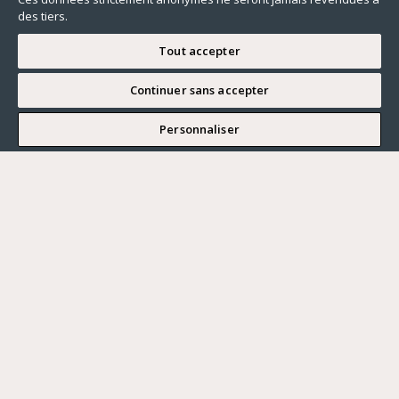
des tiers.
Tout accepter
Continuer sans accepter
JE SOUHAITE VISITER
Personnaliser
Renseigner ma recherche
Vous souhaitez ?
Acheter
Où ?
ACHETER
LOUER
Ville
VENDRE