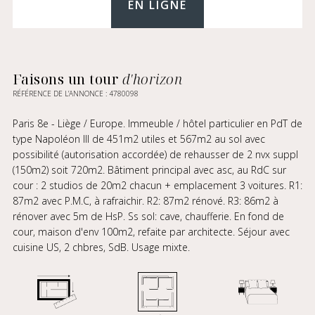
EN LIGNE
Faisons un tour
d'horizon
RÉFÉRENCE DE L’ANNONCE : 4780098
Paris 8e - Liège / Europe. Immeuble / hôtel particulier en PdT de
type Napoléon III de 451m2 utiles et 567m2 au sol avec
possibilité (autorisation accordée) de rehausser de 2 nvx suppl
(150m2) soit 720m2. Bâtiment principal avec asc, au RdC sur
cour : 2 studios de 20m2 chacun + emplacement 3 voitures. R1:
87m2 avec P.M.C, à rafraichir. R2: 87m2 rénové. R3: 86m2 à
rénover avec 5m de HsP. Ss sol: cave, chaufferie. En fond de
cour, maison d'env 100m2, refaite par architecte. Séjour avec
cuisine US, 2 chbres, SdB. Usage mixte.