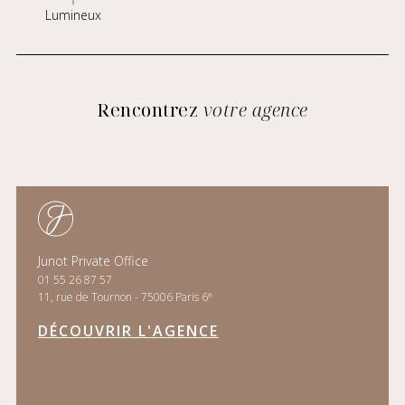
Lumineux
Rencontrez
votre agence
Junot Private Office
01 55 26 87 57
e
11, rue de Tournon - 75006 Paris 6
DÉCOUVRIR L'AGENCE