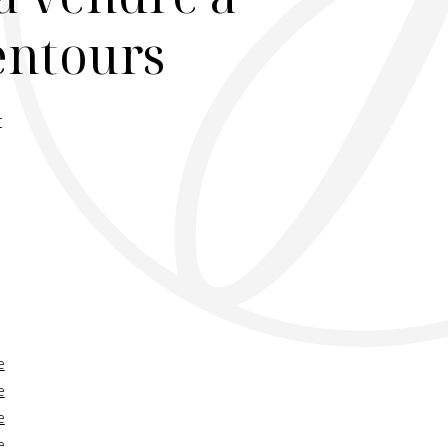
lentours
r
e
e
e
e