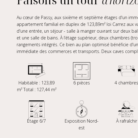
Faisons un tour
d'horiz
Au cœur de Passy, aux sixième et septième étages d'un im
appartement familial en duplex de 123,89m² loi Carrez aux v
d'une entrée, un séjour - salle à manger ouvrant sur deux b
et une salle de bains. À l’étage supérieur, deux chambres (tr
rangements intégrés. Ce bien au plan optimisé bénéficie d'u
immédiate des commerces et transports. Deux caves complèt
Habitable : 123,89
6 pièces
4 chambre
m² Total : 127,44 m²
Étage 6/7
Exposition Nord-
À rafraîchir
est