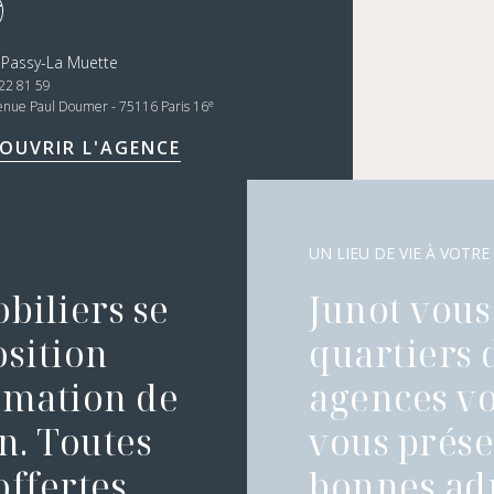
 Passy-La Muette
22 81 59
e
enue Paul Doumer - 75116 Paris 16
OUVRIR L'AGENCE
UN LIEU DE VIE À VOTRE
biliers se
Junot vous 
osition
quartiers 
timation de
agences vo
n. Toutes
vous présen
ffertes.
bonnes adr