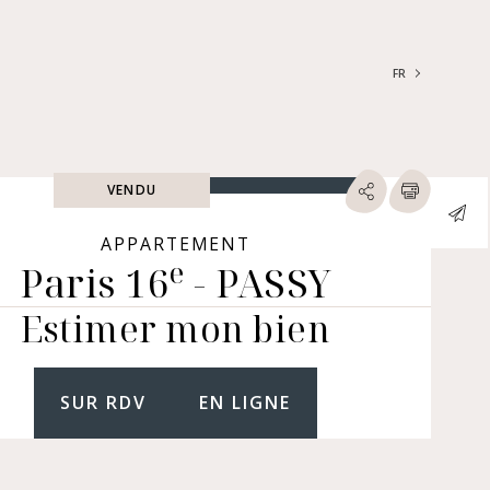
FR
FRANÇAIS
ENGLISH
VENDU
RECHERCHER
ype de biens
APPARTEMENT
e
Paris 16
- PASSY
ARTEMENTS | LOFTS |
LIERS
Estimer mon bien
SONS | HÔTELS
TICULIERS | CHÂTEAUX
RES (NUE-PROPRIÉTÉ &
GER, IMMEUBLES, LOCAUX
SUR RDV
EN LIGNE
MERCIAUX...)