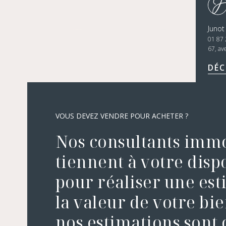
Junot
01 87 
67, av
DÉC
VOUS DEVEZ VENDRE POUR ACHETER ?
Nos consultants immo
tiennent à votre disp
pour réaliser une es
la valeur de votre bie
nos estimations sont o