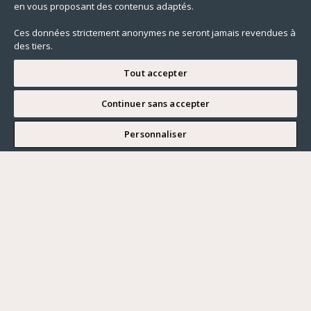
en vous proposant des contenus adaptés.
Ces données strictement anonymes ne seront jamais revendues à
des tiers.
Tout accepter
Continuer sans accepter
JE SOUHAITE VISITER
Personnaliser
Renseigner ma recherche
Vous souhaitez ?
Acheter
Où ?
ACHETER