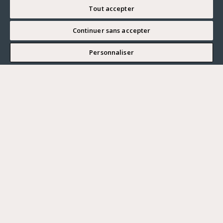
Tout accepter
Continuer sans accepter
JE SOUHAITE VISITER
Personnaliser
Renseigner ma recherche
Vous souhaitez ?
Acheter
Où ?
ACHETER
LOUER
Ville
VENDRE
Prix maximum
PARIS