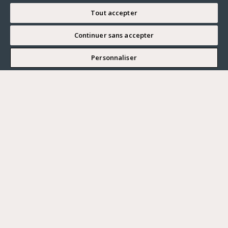
Tout accepter
Continuer sans accepter
JE SOUHAITE VISITER
Personnaliser
Renseigner ma recherche
Vous souhaitez ?
Acheter
Où ?
ACHETER
LOUER
Ville
VENDRE
Prix maximum
PARIS