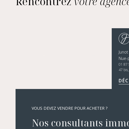
Rencontrez
votre agenc
Junot
Nue-p
01 87 
47 bis
DÉC
VOUS DEVEZ VENDRE POUR ACHETER ?
Nos consultants immo