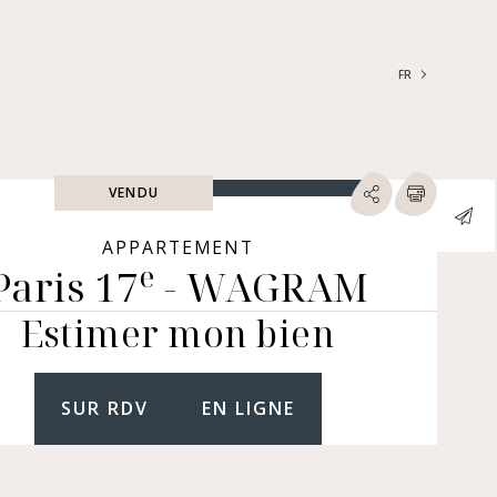
FR
FRANÇAIS
ENGLISH
VENDU
RECHERCHER
ype de biens
APPARTEMENT
e
Paris 17
- WAGRAM
ARTEMENTS | LOFTS |
LIERS
Estimer mon bien
SONS | HÔTELS
TICULIERS | CHÂTEAUX
RES (NUE-PROPRIÉTÉ &
GER, IMMEUBLES, LOCAUX
SUR RDV
EN LIGNE
MERCIAUX...)