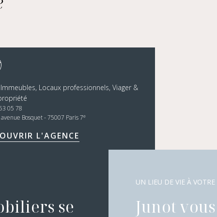
e
 Immeubles, Locaux professionnels, Viager &
ropriété
53 05 78
e
, avenue Bosquet - 75007 Paris 7
OUVRIR L'AGENCE
UN LIEU DE VIE À VOTRE
biliers se
Junot vous 