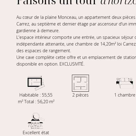
Faisons un tour
d'horiz
Au cœur de la plaine Monceau, un appartement deux pièces d
Carrez, au septième et dernier étage par ascenseur d'un im
gardienne à demeure.
L'espace intérieur comporte une entrée, un spacieux séjour d
indépendante attenante, une chambre de 14,20m² loi Carrez, 
des espaces de rangement.
Une cave complète cette offre et un emplacement de station
disponible en option. EXCLUSIVITÉ.
Habitable : 55,55
2 pièces
1 chambre
m² Total : 56,20 m²
Excellent état