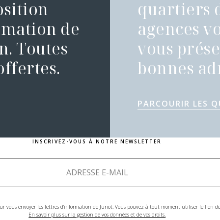
osition
quartiers 
timation de
agences vo
n. Toutes
vous présen
ffertes.
bonnes adr
PARCOURIR LES Q
INSCRIVEZ-VOUS À NOTRE NEWSLETTER
ur vous envoyer les lettres d'information de Junot. Vous pouvez à tout moment utiliser le lien 
En savoir plus sur la gestion de vos données et de vos droits.