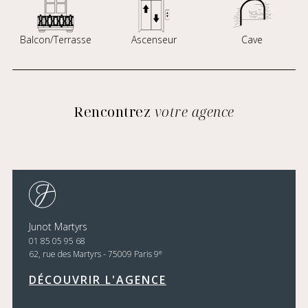
Balcon/Terrasse
Ascenseur
Cave
Rencontrez
votre agence
Junot Martyrs
01 85 05 95 68
e
62, rue des Martyrs - 75009 Paris 9
DÉCOUVRIR L'AGENCE