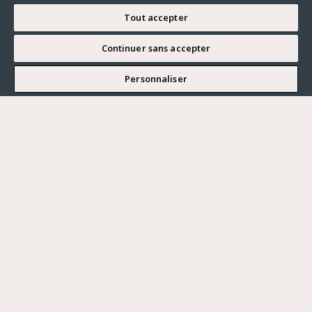
Tout accepter
Continuer sans accepter
JE SOUHAITE VISITER
Personnaliser
Renseigner ma recherche
Vous souhaitez ?
Acheter
Où ?
ACHETER
LOUER
Ville
VENDRE
Prix maximum
PARIS