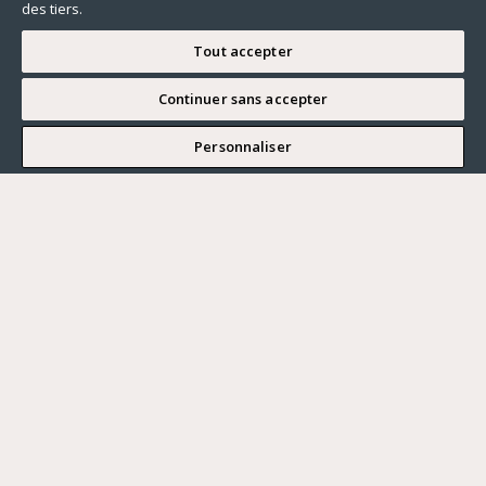
des tiers.
Tout accepter
Continuer sans accepter
JE SOUHAITE VISITER
Personnaliser
Renseigner ma recherche
Vous souhaitez ?
Acheter
Où ?
ACHETER
LOUER
Ville
VENDRE