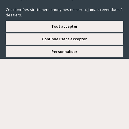
Ces données strictement anonymes ne seront jamais revendues à
des tiers.
Tout accepter
Continuer sans accepter
JE SOUHAITE VISITER
Personnaliser
Renseigner ma recherche
Vous souhaitez ?
Acheter
Où ?
ACHETER