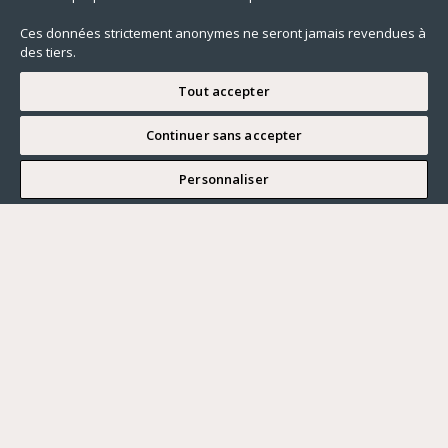
Ces données strictement anonymes ne seront jamais revendues à
des tiers.
Tout accepter
Continuer sans accepter
JE SOUHAITE VISITER
Personnaliser
Renseigner ma recherche
Vous souhaitez ?
Acheter
Où ?
ACHETER