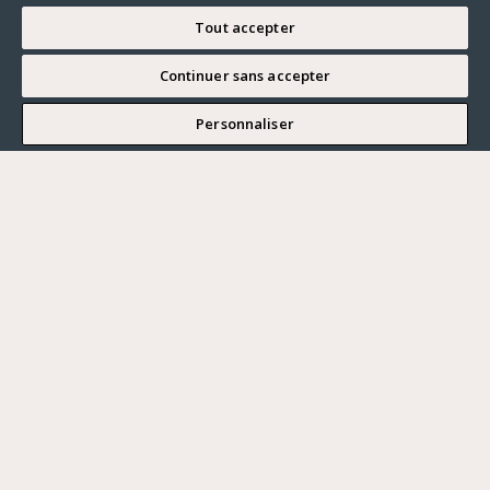
Tout accepter
Continuer sans accepter
JE SOUHAITE VISITER
Personnaliser
Renseigner ma recherche
Vous souhaitez ?
Acheter
Où ?
ACHETER
LOUER
Ville
VENDRE
Prix maximum
PARIS