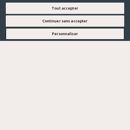
Tout accepter
Continuer sans accepter
JE SOUHAITE VISITER
Personnaliser
Renseigner ma recherche
Vous souhaitez ?
Acheter
Où ?
ACHETER
LOUER
Ville
VENDRE
Prix maximum
PARIS