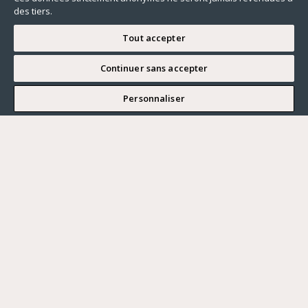
des tiers.
Tout accepter
Continuer sans accepter
JE SOUHAITE VISITER
Personnaliser
Renseigner ma recherche
Vous souhaitez ?
Acheter
Où ?
ACHETER
LOUER
Ville
VENDRE